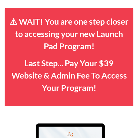
⚠️ WAIT! You are one step closer
to accessing your new Launch
Pad Program!
Last Step... Pay Your $39
Website & Admin Fee To Access
Your Program!