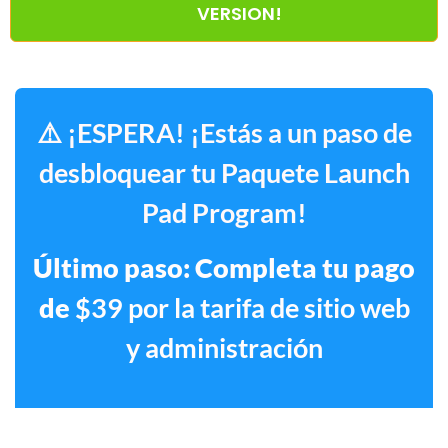
VERSION!
⚠️ ¡ESPERA! ¡Estás a un paso de
desbloquear tu Paquete Launch
Pad Program!
Último paso: Completa tu pago
de
$39 por la tarifa de sitio web
y administración