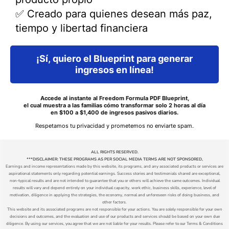
✅ Creado para quienes desean más paz,
tiempo y libertad financiera
¡Sí, quiero el Blueprint para generar
ingresos en línea!
Accede al instante al Freedom Formula PDF Blueprint,
el cual muestra a las familias cómo transformar solo 2 horas al día
en $100 a $1,400 de ingresos pasivos diarios.
Respetamos tu privacidad y prometemos no enviarte spam.
ALL RIGHTS RESERVED.
***DISCLAIMER: THESE PROGRAMS AS PER SOCIAL MEDIA TERMS ARE NOT SPONSORED,
Earnings and income representations made by this website, its programs, and any associated products or services are
aspirational statements only regarding potential earnings. Success stories and testimonials shared are exceptional,
non-typical results and are not intended to guarantee that you or others will achieve the same outcomes. Individual
results will vary and depend entirely on your individual capacity, work ethic, business skills, experience, level of
motivation, diligence in applying the strategies,
the
economy, normal and unforeseen risks of doing business, and
other factors.
This website and its associated programs are not responsible for your actions. You are solely responsible for your own
decisions and outcomes, and the evaluation and use of our products and services should be based on your own due
diligence. By using our services, you agree that we are not liable for your results. Please refer to our Terms & Conditions