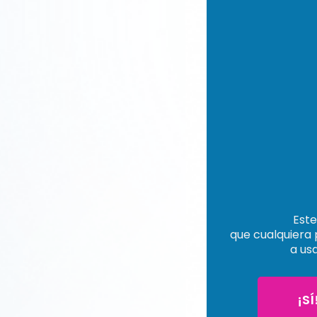
Este
que cualquiera 
a us
¡SÍ