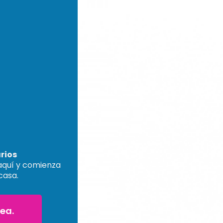
rios
 aquí y comienza
casa.
nea.